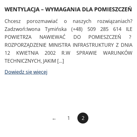
WENTYLACJA – WYMAGANIA DLA POMIESZCZEŃ
Chcesz porozmawiać o naszych rozwiązaniach?
Zadzwoń:Iwona Tymińska (+48) 509 285 614 ILE
POWIETRZA NAWIEWAĆ DO POMIESZCZEŃ ?
ROZPORZĄDZENIE MINISTRA INFRASTRUKTURY Z DNIA
12 KWIETNIA 2002 R.W SPRAWIE WARUNKÓW
TECHNICZNYCH, JAKIM […]
Dowiedz się więcej
Stronicowanie
←
1
2
wpisów