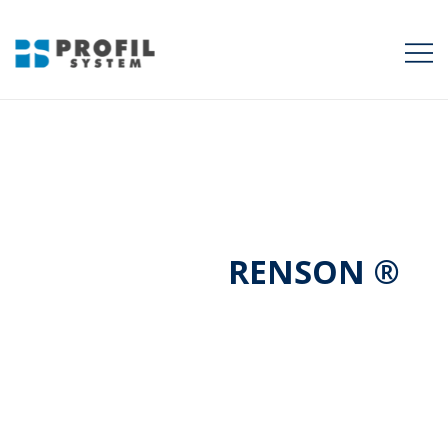
Profil System
Wiodący dostawca
produktów
RENSON ®
w Polsce