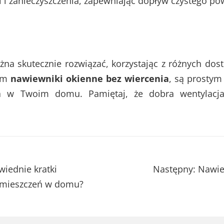
i i zanieczyszczenia, zapewniając dopływ czystego po
na skutecznie rozwiązać, korzystając z różnych dos
tym
nawiewniki okienne bez wiercenia
, są prosty
za w Twoim domu. Pamiętaj, że dobra wentylacj
iednie kratki
Następny:
Nawie
omieszczeń w domu?