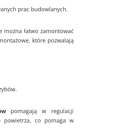
wanych prac budowlanych.
re można łatwo zamontować
montażowe, które pozwalają
zybów.
ów
pomagają w regulacji
go powietrza, co pomaga w