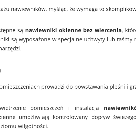
ntażu nawiewników, myśląc, że wymaga to skompliko
stępne są
nawiewniki okienne bez wiercenia
, któ
wniki są wyposażone w specjalne uchwyty lub taśmy 
narzędzi.
ą
omieszczeniach prowadzi do powstawania pleśni i gr
ietrzenie pomieszczeń i instalacja
nawiewnik
okienne umożliwiają kontrolowany dopływ świeże
ziomu wilgotności.