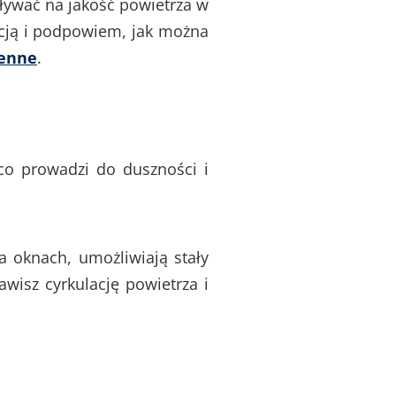
ływać na jakość powietrza w
cją i podpowiem, jak można
ienne
.
co prowadzi do duszności i
oknach, umożliwiają stały
wisz cyrkulację powietrza i