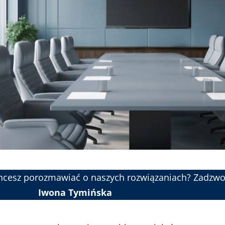
hcesz porozmawiać o naszych rozwiązaniach? Zadzwo
Iwona Tymińska
(+48) 509 285 614