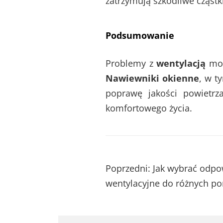
zatrzymują szkodliwe cząstk
Podsumowanie
Problemy z
wentylacją
moż
Nawiewniki okienne
, w 
poprawę jakości powietr
komfortowego życia.
Nawigacja
Poprzedni:
Jak wybrać odpow
wentylacyjne do różnych p
wpisu