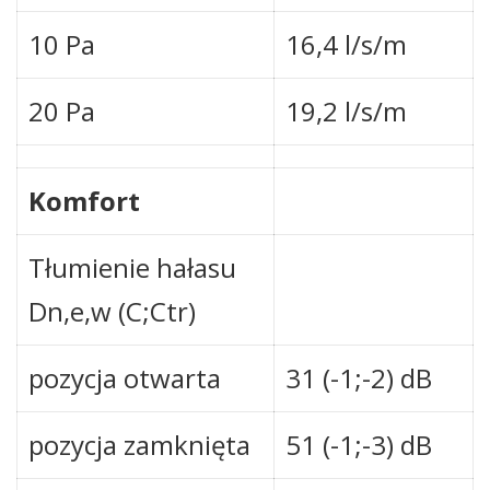
10 Pa
16,4 l/s/m
20 Pa
19,2 l/s/m
Komfort
Tłumienie hałasu
Dn,e,w (C;Ctr)
pozycja otwarta
31 (-1;-2) dB
pozycja zamknięta
51 (-1;-3) dB