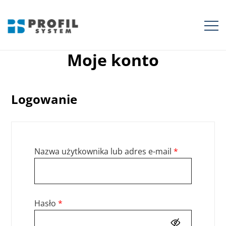
Przejdź
do
treści
Profil System
Moje konto
Logowanie
Wymagane
Nazwa użytkownika lub adres e-mail
*
Wymagane
Hasło
*